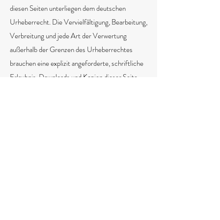
diesen Seiten unterliegen dem deutschen
Urheberrecht. Die Vervielfältigung, Bearbeitung,
Verbreitung und jede Art der Verwertung
außerhalb der Grenzen des Urheberrechtes
brauchen eine explizit angeforderte, schriftliche
Erlaubnis. Downloads und Kopien dieser Seite
sind nicht gestattet. Wenn die Inhalte auf dieser
Seite nicht von mir selbst erstellt wurden,
werden die Urheberrechte Dritter beachtet.
Insbesondere werden Inhalte Dritter als solche
gekennzeichnet. Solltest du trotzdem auf eine
Urheberrechtsverletzung aufmerksam werden,
bitte ich um einen entsprechenden Hinweis.
Bei Bekanntwerden von Rechtsverletzungen
werde ich derartige Inhalte natürlich umgehend
entfernen.