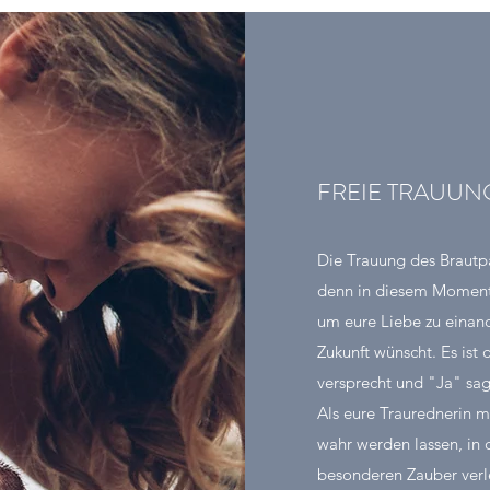
FREIE TRAUUN
Die Trauung des Brautpa
denn in diesem Moment
um eure Liebe zu einan
Zukunft wünscht. Es ist 
versprecht und "Ja" sag
Als eure Traurednerin m
wahr werden lassen, in 
besonderen Zauber verl